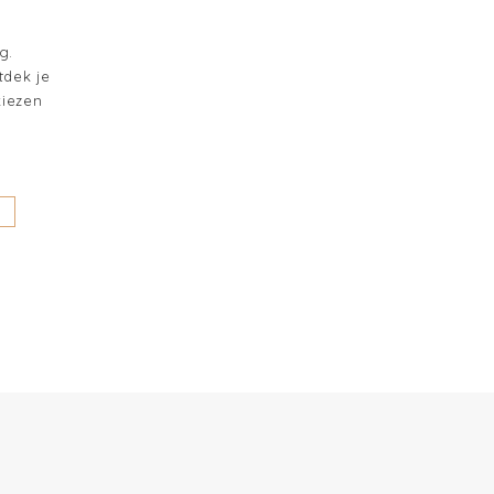
g.
tdek je
kiezen