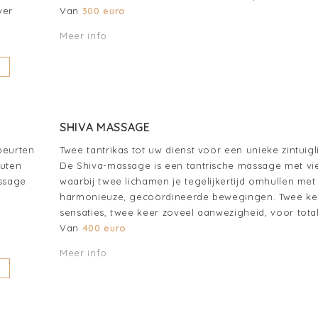
ver
Van
300 euro
Meer info
SHIVA MASSAGE
beurten
Twee tantrikas tot uw dienst voor een unieke zintuigl
nuten
De Shiva-massage is een tantrische massage met vi
ssage
waarbij twee lichamen je tegelijkertijd omhullen me
harmonieuze, gecoördineerde bewegingen. Twee ke
sensaties, twee keer zoveel aanwezigheid, voor tota
Van
400 euro
Meer info