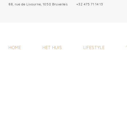
88, rue de Livourne, 1050 Bruxelles
+32 475 71 14 13
HOME
HET HUIS
LIFESTYLE