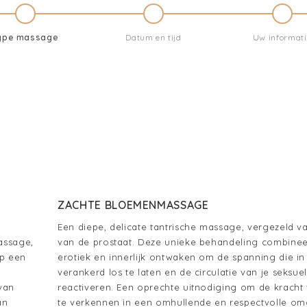
ype massage
Datum en tijd
Uw informati
ZACHTE BLOEMENMASSAGE
Een diepe, delicate tantrische massage, vergezeld va
assage,
van de prostaat. Deze unieke behandeling combineert
op een
erotiek en innerlijk ontwaken om de spanning die in
verankerd los te laten en de circulatie van je seksue
van
reactiveren. Een oprechte uitnodiging om de kracht 
an
te verkennen in een omhullende en respectvolle om