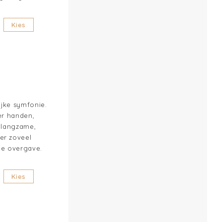
Kies
ijke symfonie.
er handen,
t langzame,
er zoveel
le overgave.
Kies