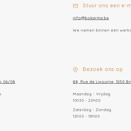
Stuur ons een e-m
info@bokarma.be
We nemen binnen één werkda
Bezoek ons op
op 06/08
88, Rue de Livourne, 1050 Br
e
Maandag - Vrijdag
10h30 - 20h00
Zaterdag - Zondag
12h00 - 18h00