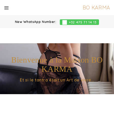
BO KARMA
New WhatsApp Number:
+32 475 71 14 13
Bienvenue à la Maison BO
KARMA
Et si le tantra était un Art de vivre...