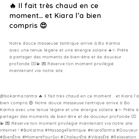
🔥 Il fait très chaud en ce
moment… et Kiara l’a bien
compris 😍
Notre douce masseuse tantrique arrive à Bo Karma
avec une tenue légère et une énergie solaire ☀️✨ Prête
à partager des moments de bien-être et de douceur
profonde 💆‍♀️💫 💌 Réserve ton moment privilégié
maintenant via notre site
@bokarma.tantra
🔥 Il fait très chaud en ce moment… et Kiara l’a
bien compris 😍 Notre douce masseuse tantrique arrive à Bo
Karma avec une tenue légère et une énergie solaire ☀️✨ Prête à
partager des moments de bien-être et de douceur profonde 💆‍♀️
💫 💌 Réserve ton moment privilégié maintenant via notre site
internet !
#BoKarma
#MassageTantrique
#KiaraTantra
#Douceur
#BienÊtre
#MomentPourSoi
#ChaleurÉté
#VibesÉté
#Relaxation