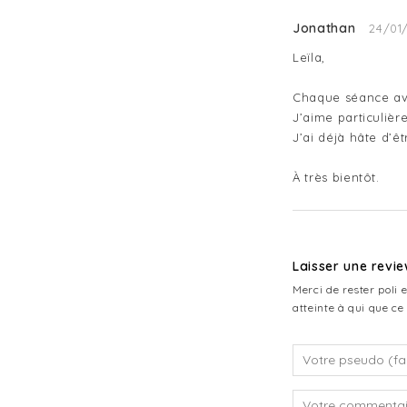
Jonathan
24/01
Leïla,

Chaque séance avec
J’aime particulièr
J’ai déjà hâte d’ê
À très bientôt.
Laisser une revi
Merci de rester poli 
atteinte à qui que ce 