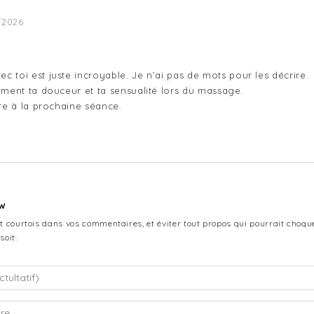
/2026
 toi est juste incroyable. Je n’ai pas de mots pour les décrire.

ement ta douceur et ta sensualité lors du massage.

tre à la prochaine séance.

ew
et courtois dans vos commentaires, et éviter tout propos qui pourrait choque
soit.