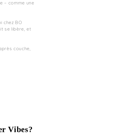
sme – comme une 
ui chez BO 
 se libère, et 
er Vibes?