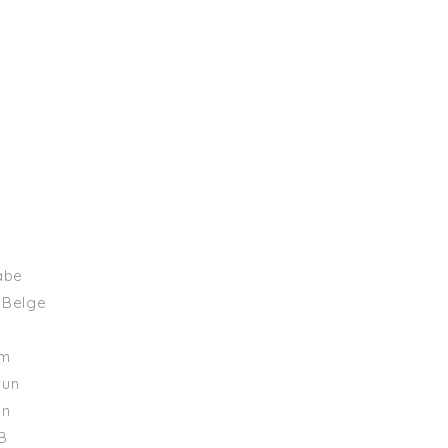
abe
Belge
cm
run
on
B