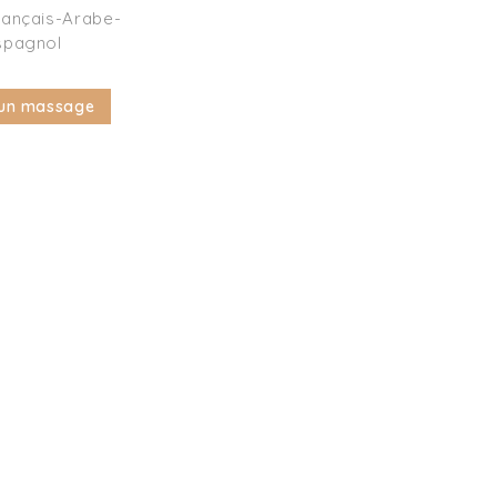
rançais-Arabe-
spagnol
 un massage