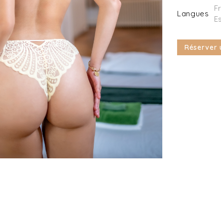
F
Langues
E
Réserver