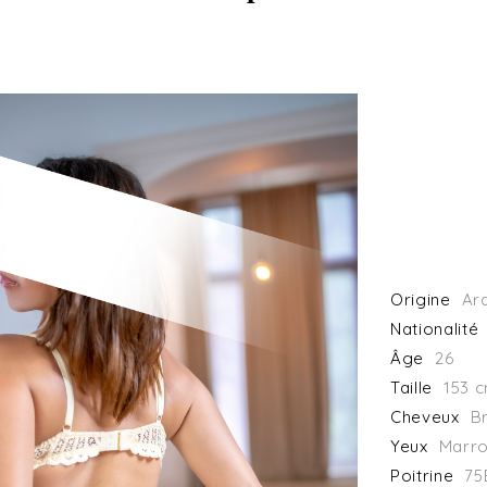
Origine
Ar
Nationalité
Âge
26
Taille
153 
Cheveux
B
Yeux
Marr
Poitrine
75