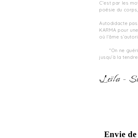
C’est par les mot
poésie du corps, 
Autodidacte passi
KARMA pour une e
où l’âme s’autori
	“On ne guérit pas en s’éloignant de soi, mais en se retrouvant, couche après couche, 
jusqu’à la tendre
Leïla - S
Envie de