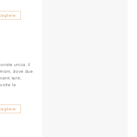
cegliere
riale unica. Il
 mani, dove due
nti lenti,
volte la
cegliere