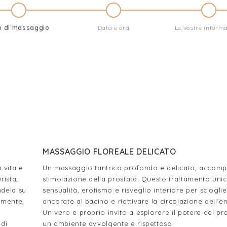
o di massaggio
Data e ora
Le vostre informa
MASSAGGIO FLOREALE DELICATO
 vitale
Un massaggio tantrico profondo e delicato, accomp
rista,
stimolazione della prostata. Questo trattamento uni
ndela su
sensualità, erotismo e risveglio interiore per scioglie
lmente,
ancorate al bacino e riattivare la circolazione dell'e
Un vero e proprio invito a esplorare il potere del pr
 di
un ambiente avvolgente e rispettoso.