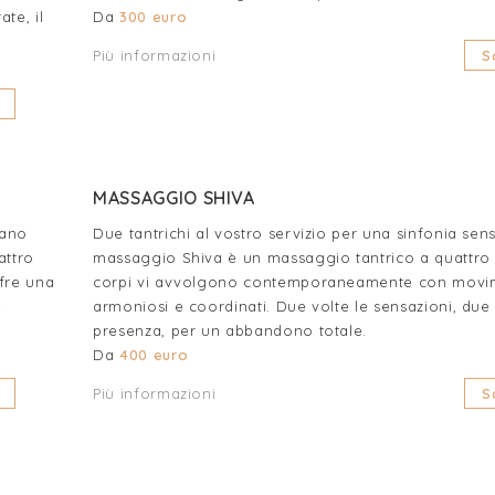
te, il
Da
300 euro
Più informazioni
S
MASSAGGIO SHIVA
nano
Due tantrichi al vostro servizio per una sinfonia senso
attro
massaggio Shiva è un massaggio tantrico a quattro
fre una
corpi vi avvolgono contemporaneamente con movime
e
armoniosi e coordinati. Due volte le sensazioni, due 
presenza, per un abbandono totale.
Da
400 euro
Più informazioni
S