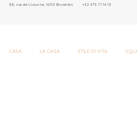
88, rue de Livourne, 1050 Bruxelles
+32 475 71 14 13
CASA
LA CASA
STILE DI VITA
SQU