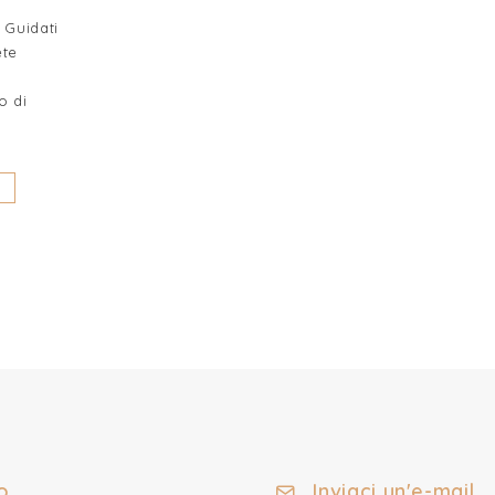
 Guidati
ete
o di
o
Inviaci un'e-mail