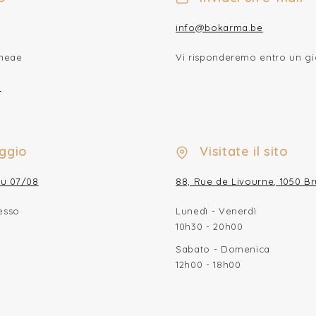
info@bokarma.be
aneae
Vi risponderemo entro un gi
p
ggio
Visitate il sito
su 07/08
88, Rue de Livourne, 1050 Br
esso
Lunedì - Venerdì
10h30 - 20h00
Sabato - Domenica
12h00 - 18h00