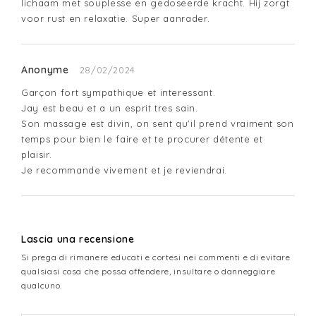
lichaam met souplesse en gedoseerde kracht. Hij zorgt 
voor rust en relaxatie. Super aanrader.
Anonyme
28/02/2024
Garçon fort sympathique et interessant.

Jay est beau et a un esprit tres sain.

Son massage est divin, on sent qu'il prend vraiment son 
temps pour bien le faire et te procurer détente et 
plaisir.

Je recommande vivement et je reviendrai.
Lascia una recensione
Si prega di rimanere educati e cortesi nei commenti e di evitare
qualsiasi cosa che possa offendere, insultare o danneggiare
qualcuno.