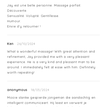
Jay est une belle personne. Massage parfait. 
Découverte.

Sensualité. Volupté. Gentillesse.

Humour.

Envie d’y retourner !
Ken
26/10/2024
What a wonderful massage! With great attention and 
refinement, Jay provided me with a very pleasant 
experience. He is a very kind and pleasant man to be 
around. I immediately felt at ease with him. Definitely 
worth repeating!
anonymous
18/03/2024
Mooie slanke gespierde jongeman die aandachtig en 
intelligent communiceert. Hij leest en verwent je 