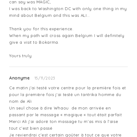
can say was MAGIC,

I was back to Washington DC with only one thing in my 
mind about Belgium and this was ALI…

Thank you for this experience.

When my path will cross again Belgium I will definitely 
give a visit to Bokarma.

Yours truly.
Anonyme
15/11/2023
Ce matin j’ai testé votre centre pour la première fois et 
pour la première fois j’ai testé un tantrika homme du 
nom de Ali 

Un seul chose à dire Whaou  de mon arrivée en 
passant par le massage « magique « tout était parfait 

Merci Ali j’ai adoré ton massage tu m’as mis à l’aise 
tout c’est bien passé 

Je reviendrai c’est certain goûter à tout ce que votre 